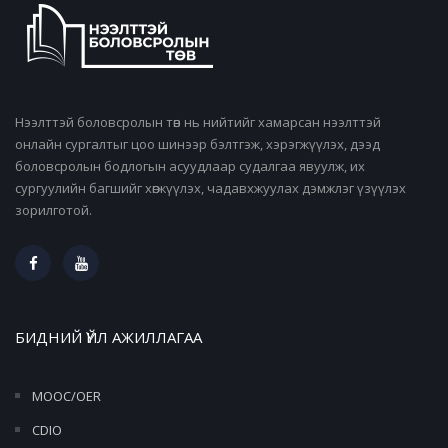
Нээлттэй боловсролын төв нь нийтийг хамарсан нээлттэй
онлайн сургалтыг цоо шинээр бэлтгэж, хэрэгжүүлэх, дээд
боловсролын бодлогын асуудлаар судалгаа явуулж, их
сургуулийн багшийг хөгжүүлэх, чадавхжуулах дэмжлэг үзүүлэх
зорилготой.
БИДНИЙ ҮЙЛ АЖИЛЛАГАА
MOOC/OER
CDIO