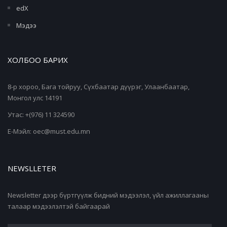
edX
Мэдээ
ХОЛБОО БАРИХ
8-р хороо, Бага тойруу, Сүхбаатар дүүрэг, Улаанбаатар,
Монгол улс 14191
Утас: +(976) 11 324590
Е-Мэйл: oec@must.edu.mn
NEWSLLETER
Newsletter дээр бүртгүүлж бидний мэдээлэл, үйл ажиллагааны
талаар мэдээлэлтэй байгаарай