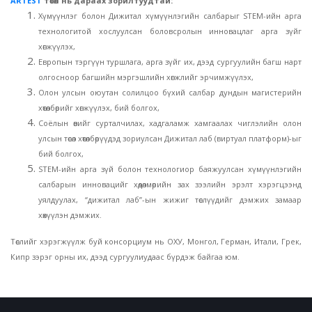
ARTEST
төсөл нь дараах зорилтуудтай:
Хүмүүнлэг болон Дижитал хүмүүнлэгийн салбарыг STEM-ийн арга
технологитой хослуулсан боловсролын инновацлаг арга зүйг
хөгжүүлэх,
Европын тэргүүн туршлага, арга зүйг их, дээд сургуулийн багш нарт
олгосноор багшийн мэргэшлийн хөгжлийг эрчимжүүлэх,
Олон улсын оюутан солилцоо бүхий салбар дундын магистерийн
хөтөлбөрийг хөгжүүлэх, бий болгох,
Соёлын өвийг сурталчилах, хадгаламж хамгаалах чиглэлийн олон
улсын төсөл хөтөлбөрүүдэд зориулсан Дижитал лаб (виртуал платформ)-ыг
бий болгох,
STEM-ийн арга зүй болон технологиор баяжуулсан хүмүүнлэгийн
салбарын инновацийг хөдөлмөрийн зах зээлийн эрэлт хэрэгцээнд
уялдуулах, “дижитал лаб”-ын жижиг төслүүдийг дэмжих замаар
хөхүүлэн дэмжих.
Төслийг хэрэгжүүлж буй консорциум нь ОХУ, Монгол, Герман, Итали, Грек,
Кипр зэрэг орны их, дээд сургуулиудаас бүрдэж байгаа юм.