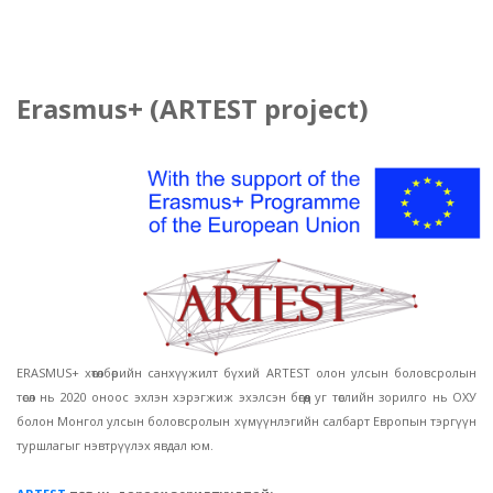
Erasmus+ (ARTEST project)
ERASMUS+ хөтөлбөрийн санхүүжилт бүхий ARTEST олон улсын боловсролын
төсөл нь 2020 оноос эхлэн хэрэгжиж эхэлсэн бөгөөд уг төслийн зорилго нь ОХУ
болон Монгол улсын боловсролын хүмүүнлэгийн салбарт Европын тэргүүн
туршлагыг нэвтрүүлэх явдал юм.