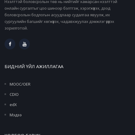
Нээлттэй боловсролын төв нь нийтийг хамарсан нээлттэй
онлайн сургалтыг цоо шинээр бэлтгэж, хэрэгжүүлэх, дээд
боловсролын бодлогын асуудлаар судалгаа явуулж, их
сургуулийн багшийг хөгжүүлэх, чадавхжуулах дэмжлэг үзүүлэх
зорилготой.
БИДНИЙ ҮЙЛ АЖИЛЛАГАА
MOOC/OER
CDIO
edX
Мэдээ