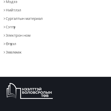
Мэдээ
Нийтлэл
Сургалтын материал
Сэтгүүл
Электрон ном
Өгүүлэл
Зөвлөмж