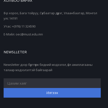
ХОЛБОО БАРИХ
8-р хороо, Бага тойруу, Сүхбаатар дүүрэг, Улаанбаатар, Монгол
улс 14191
Утас: +(976) 11 324590
Е-Мэйл: oec@must.edu.mn
NEWSLLETER
Newsletter дээр бүртгүүлж бидний мэдээлэл, үйл ажиллагааны
талаар мэдээлэлтэй байгаарай