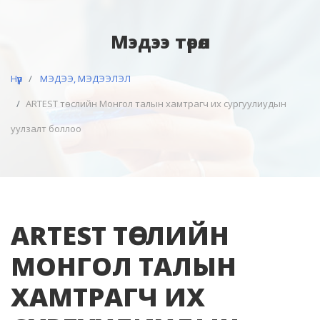
Мэдээ төрөл
Нүүр
МЭДЭЭ, МЭДЭЭЛЭЛ
ARTEST төслийн Монгол талын хамтрагч их сургуулиудын
уулзалт боллоо
ARTEST ТӨСЛИЙН
МОНГОЛ ТАЛЫН
ХАМТРАГЧ ИХ