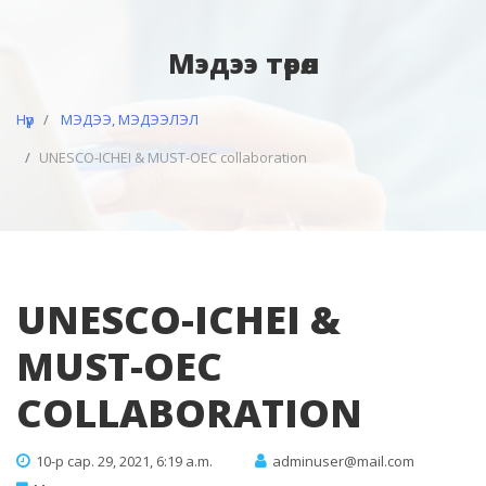
Мэдээ төрөл
Нүүр
МЭДЭЭ, МЭДЭЭЛЭЛ
UNESCO-ICHEI & MUST-OEC collaboration
UNESCO-ICHEI &
MUST-OEC
COLLABORATION
10-р сар. 29, 2021, 6:19 a.m.
adminuser@mail.com