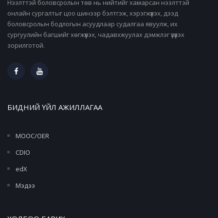
Нээлттэй боловсролын төв нь нийтийг хамарсан нээлттэй
онлайн сургалтыг цоо шинээр бэлтгэж, хэрэгжүүлэх, дээд
боловсролын бодлогын асуудлаар судалгаа явуулж, их
сургуулийн багшийг хөгжүүлэх, чадавхжуулах дэмжлэг үзүүлэх
зорилготой.
БИДНИЙ ҮЙЛ АЖИЛЛАГАА
MOOC/OER
CDIO
edX
Мэдээ