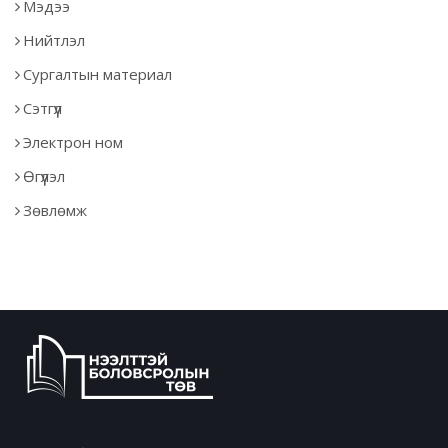
Мэдээ
Нийтлэл
Сургалтын материал
Сэтгүүл
Электрон ном
Өгүүлэл
Зөвлөмж