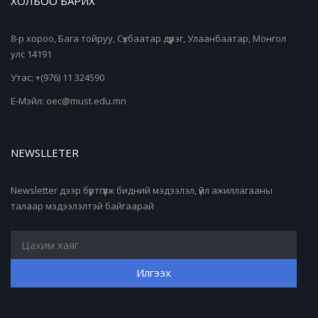
ХОЛБОО БАРИХ
8-р хороо, Бага тойруу, Сүхбаатар дүүрэг, Улаанбаатар, Монгол
улс 14191
Утас: +(976) 11 324590
Е-Мэйл: oec@must.edu.mn
NEWSLLETER
Newsletter дээр бүртгүүлж бидний мэдээлэл, үйл ажиллагааны
талаар мэдээлэлтэй байгаарай