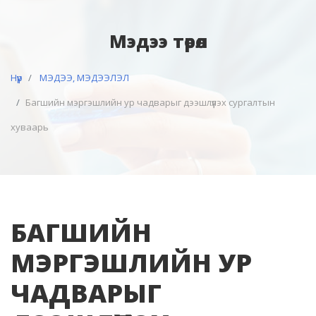
Мэдээ төрөл
Нүүр
МЭДЭЭ, МЭДЭЭЛЭЛ
Багшийн мэргэшлийн ур чадварыг дээшлүүлэх сургалтын
хуваарь
БАГШИЙН
МЭРГЭШЛИЙН УР
ЧАДВАРЫГ