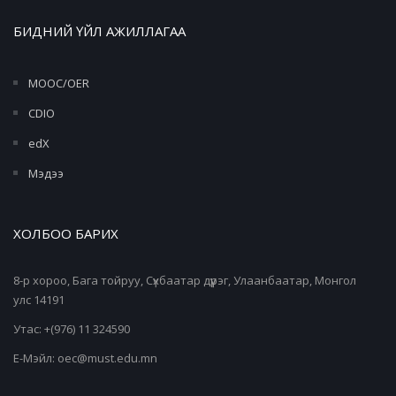
БИДНИЙ ҮЙЛ АЖИЛЛАГАА
MOOC/OER
CDIO
edX
Мэдээ
ХОЛБОО БАРИХ
8-р хороо, Бага тойруу, Сүхбаатар дүүрэг, Улаанбаатар, Монгол
улс 14191
Утас: +(976) 11 324590
Е-Мэйл: oec@must.edu.mn