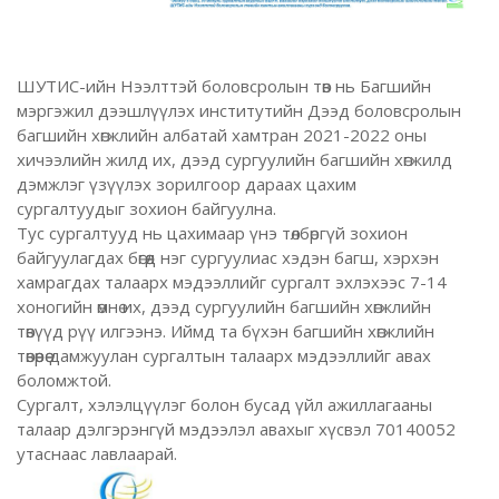
ШУТИС-ийн Нээлттэй боловсролын төв нь Багшийн
мэргэжил дээшлүүлэх институтийн Дээд боловсролын
багшийн хөгжлийн албатай хамтран 2021-2022 оны
хичээлийн жилд их, дээд сургуулийн багшийн хөгжилд
дэмжлэг үзүүлэх зорилгоор дараах цахим
сургалтуудыг зохион байгуулна.
Тус сургалтууд нь цахимаар үнэ төлбөргүй зохион
байгуулагдах бөгөөд нэг сургуулиас хэдэн багш, хэрхэн
хамрагдах талаарх мэдээллийг сургалт эхлэхээс 7-14
хоногийн өмнө их, дээд сургуулийн багшийн хөгжлийн
төвүүд рүү илгээнэ. Иймд та бүхэн багшийн хөгжлийн
төвөөрөө дамжуулан сургалтын талаарх мэдээллийг авах
боломжтой.
Сургалт, хэлэлцүүлэг болон бусад үйл ажиллагааны
талаар дэлгэрэнгүй мэдээлэл авахыг хүсвэл 70140052
утаснаас лавлаарай.