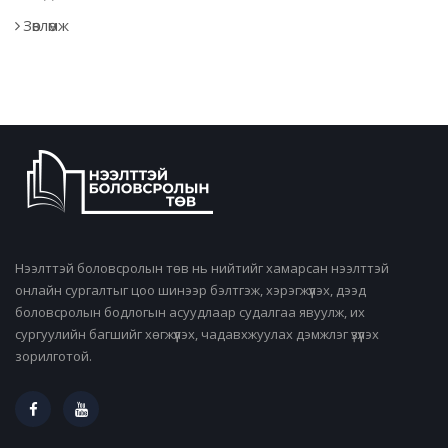
Зөвлөмж
Нээлттэй боловсролын төв нь нийтийг хамарсан нээлттэй
онлайн сургалтыг цоо шинээр бэлтгэж, хэрэгжүүлэх, дээд
боловсролын бодлогын асуудлаар судалгаа явуулж, их
сургуулийн багшийг хөгжүүлэх, чадавхжуулах дэмжлэг үзүүлэх
зорилготой.