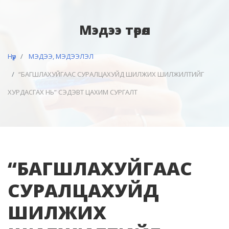
Мэдээ төрөл
Нүүр
МЭДЭЭ, МЭДЭЭЛЭЛ
“БАГШЛАХУЙГААС СУРАЛЦАХУЙД ШИЛЖИХ ШИЛЖИЛТИЙГ
ХУРДАСГАХ НЬ” СЭДЭВТ ЦАХИМ СУРГАЛТ
“БАГШЛАХУЙГААС
СУРАЛЦАХУЙД
ШИЛЖИХ