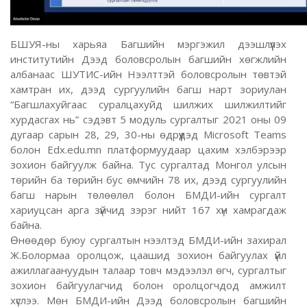
БШУЯ-ны харьяа Багшийн мэргэжил дээшлүүлэх
институтийн Дээд боловсролын багшийн хөгжлийн
албанаас ШУТИС-ийн Нээлттэй боловсролын төвтэй
хамтран их, дээд сургуулийн багш нарт зориулан
“Багшлахуйгаас суралцахуйд шилжих шилжилтийг
хурдасгах нь” сэдэвт 5 модуль сургалтыг 2021 оны 09
дугаар сарын 28, 29, 30-ны өдрүүдэд Microsoft Teams
болон Edx.edu.mn платформуудаар цахим хэлбэрээр
зохион байгуулж байна. Тус сургалтад Монгол улсын
төрийн ба төрийн бус өмчийн 78 их, дээд сургуулийн
багш нарын төлөөлөл болон БМДИ-ийн сургалт
хариуцсан арга зүйчид зэрэг нийт 167 хүн хамрагдаж
байна.
Өнөөдөр буюу сургалтын нээлтэд БМДИ-ийн захирал
Ж.Болормаа оролцож, цаашид зохион байгуулах үйл
ажиллагаануудын талаар товч мэдээлэл өгч, сургалтыг
зохион байгуулагчид болон оролцогчдод амжилт
хүслээ. Мөн БМДИ-ийн Дээд боловсролын багшийн