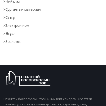
Нийтлэл
Сургалтын материал
Сэтгүүл
Электрон ном
Өгүүлэл
Зөвлөмж
Нээлттэй боловсролын төв нь нийтийг хамарсан нээлттэй
онлайн сургалтыг цоо шинээр бэлтгэж, хэрэгжүүлэх, дээд