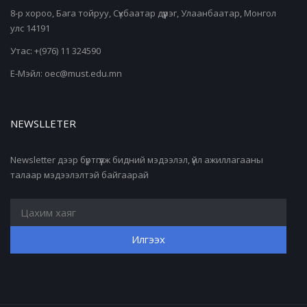
8-р хороо, Бага тойруу, Сүхбаатар дүүрэг, Улаанбаатар, Монгол
улс 14191
Утас: +(976) 11 324590
Е-Мэйл: oec@must.edu.mn
NEWSLLETER
Newsletter дээр бүртгүүлж бидний мэдээлэл, үйл ажиллагааны
талаар мэдээлэлтэй байгаарай