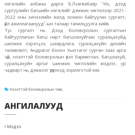
хөгжлийн албаны дарга Б.Лхагвабаяр “Их, дээд
сургуулийн багшийн хөгжлийг дэмжих чиглэлээр 2021-
2022 оны хичээлийн жилд зохион байгуулах сургалт,
үйл ажиллагаанууд”-ын талаар танилцуулга хийв.
Тус сургалт нь Дээд боловсролын сургалтын
байгууллагын багш нарт багшлахуйгаас суралцахуйд
шилжих хэрэгцээ, шаардлага, суралцахуйн дизайн
төлөвлөлт, Андрагог болон Хьютагог сурган заах арга
зүй, нээлттэй боловсролын үзэл баримтлал, багшлахуй,
суралцахуйн аргыг шинжих чиглэлийн мэдлэг, ур
чадварт нь дэмжлэг үзүүлэхэд зорилготой юм.
Нээлттэй боловсролын төв
,
АНГИЛАЛУУД
Мэдээ