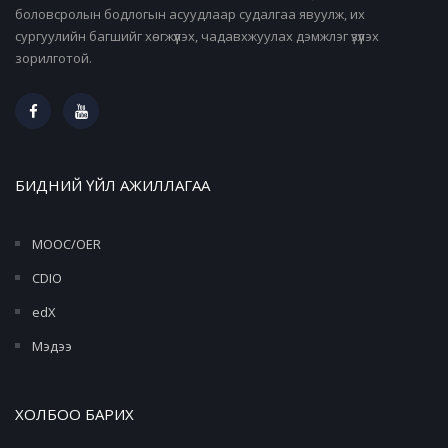
боловсролын бодлогын асуудлаар судалгаа явуулж, их
сургуулийн багшийг хөгжүүлэх, чадавхжуулах дэмжлэг үзүүлэх
зорилготой.
БИДНИЙ ҮЙЛ АЖИЛЛАГАА
MOOC/OER
CDIO
edX
Мэдээ
ХОЛБОО БАРИХ